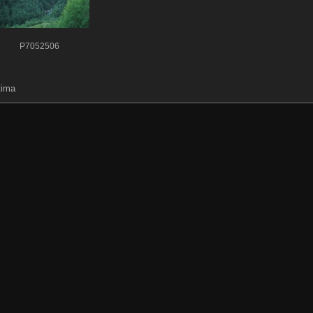
P7052506
tima