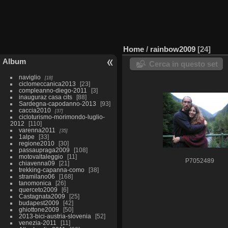
Home
/
rainbow2009
24
Album
Cerca in questo set
naviglio
18
ciclomeccanica2013
23
compleanno-diego-2011
3
inauguraz casa cits
88
Sardegna-capodanno-2013
93
caccia2010
37
cicloturismo-morimondo-luglio-
2012
110
varenna2011
35
1alpe
33
regione2010
30
passaupraga2009
108
motovaltaleggio
11
P7052489
chiavenna09
21
trekking-capanna-como
38
stramilano06
168
tanomonica
26
querceto2009
6
Castagnata2009
25
budapest2009
42
ghiottone2009
50
2013-bici-austria-slovenia
52
venezia-2011
11