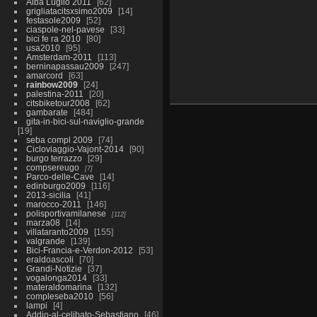
Alba Luglio 2011
62
grigliatacitsxsimo2009
14
festasole2009
52
ciaspole-nel-pavese
33
bici fe ra 2010
80
usa2010
95
Amsterdam-2011
113
berninapassau2009
247
amarcord
63
rainbow2009
24
palestina-2011
20
citsbiketour2008
62
gambarate
484
gita-in-bici-sul-naviglio-grande
19
seba compl 2009
74
Cicloviaggio-Vajont-2014
90
burgo terrazzo
29
compsereugo
7
Parco-delle-Cave
14
edinburgo2009
116
2013-sicilia
41
marocco-2011
146
polisportivamilanese
112
marza08
14
villataranto2009
155
valgrande
139
Bici-Francia-e-Verdon-2012
53
eraldoascoli
70
Grandi-Notizie
37
vogalonga2014
33
materaldomarina
132
compleseba2010
56
lampi
4
Addio-al-celibato-Sebastiano
46