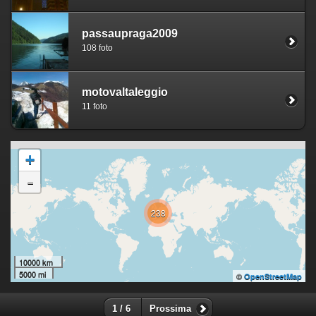
passaupraga2009
108 foto
motovaltaleggio
11 foto
+
-
238
10000 km
5000 mi
©
OpenStreetMap
1 / 6
Prossima