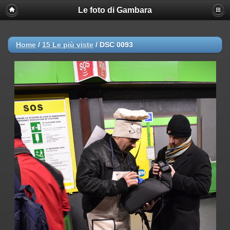
Le foto di Gambara
Home
/
15 Le più viste
/
DSC 0093