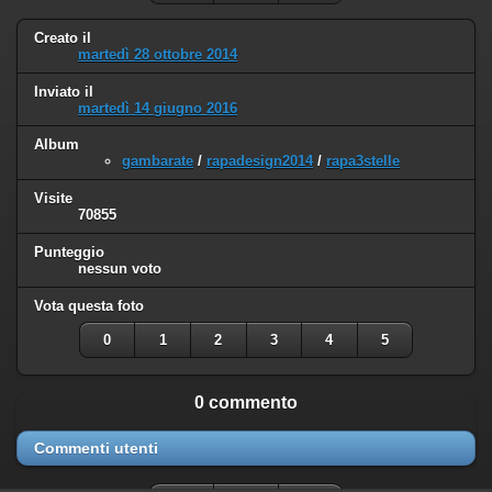
Creato il
martedì 28 ottobre 2014
Inviato il
martedì 14 giugno 2016
Album
gambarate
/
rapadesign2014
/
rapa3stelle
Visite
70855
Punteggio
nessun voto
Vota questa foto
0
1
2
3
4
5
0 commento
Commenti utenti